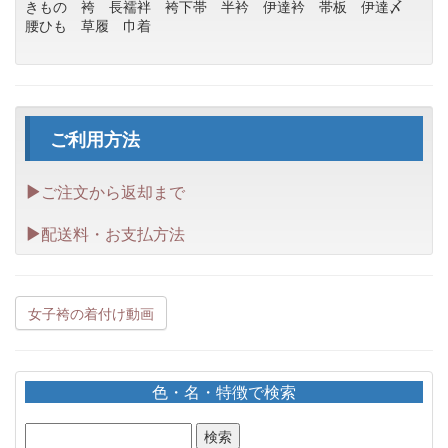
きもの
袴
長襦袢
袴下帯
半衿
伊達衿
帯板
伊達〆
腰ひも
草履
巾着
ご利用方法
ご注文から返却まで
配送料・お支払方法
女子袴の着付け動画
色・名・特徴で検索