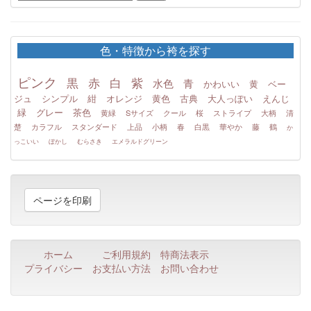
色・特徴から袴を探す
ピンク
黒
赤
白
紫
水色
青
かわいい
黄
ベー
ジュ
シンプル
紺
オレンジ
黄色
古典
大人っぽい
えんじ
緑
グレー
茶色
黄緑
Sサイズ
クール
桜
ストライプ
大柄
清
楚
カラフル
スタンダード
上品
小柄
春
白黒
華やか
藤
鶴
か
っこいい
ぼかし
むらさき
エメラルドグリーン
ページを印刷
ホーム
ご利用規約
特商法表示
プライバシー
お支払い方法
お問い合わせ