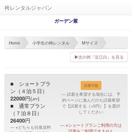
袴レンタルジャパン
ガーデン紫
Home
小学生の袴レンタル
Mサイズ
次の袴『近江白』を見る
■ ショートプラ
試着可能
ン（４泊５日）
試着を希望する場合には、予
22000
円(
)
JPY
約ページに進んだのち試着希望
■ 通常プラン
で【試着する（+0円）】を選択
してください
（７泊８日）
26400
円
※ショートプランご利用の方は
※どちらも往復送料
試着をご利用できません