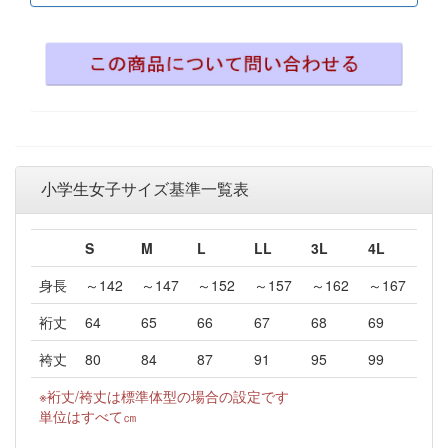
小学生女子サイズ基準一覧表
S
M
L
LL
3L
4L
身長
～142
～147
～152
～157
～162
～167
裄丈
64
65
66
67
68
69
袴丈
80
84
87
91
95
99
※裄丈/袴丈は標準体型の場合の設定です
単位はすべて㎝