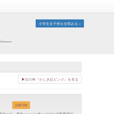
小学生女子袴を全部みる »
.
次の袴『かじき紅ピンク』を見る
試着可能
場合には、予約ページに進んだのち試着希望で