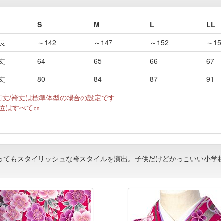
S
M
L
LL
長
～142
～147
～152
～15
丈
64
65
66
67
丈
80
84
87
91
裄丈/袴丈は標準体型の場合の設定です
位はすべて㎝
ってもスタイリッシュな袴スタイルを演出。子供だけどかっこいい小学