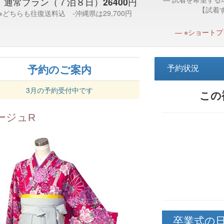
 通常プラン（７泊８日）
26400
円
【試着
※どちらも往復送料込 -沖縄県は29,700円
※ショート
予約のご案内
予約状況
3月の予約受付中です
この
ージュR
卒業式の