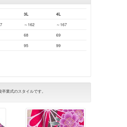
3L
4L
7
～162
～167
68
69
95
99
校卒業式のスタイルです。