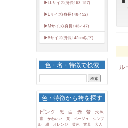
■
LLサイズ(身長153-157)
Lサイズ(身長148-152)
Mサイズ(身長143-147)
Sサイズ(身長142cm以下)
色・名・特徴で検索
ル
色・特徴から袴を探す
ピンク
黒
白
赤
紫
水色
青
かわいい
黄
ベージュ
シンプ
ル
紺
オレンジ
黄色
古典
大人