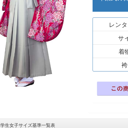
レンタ
サ
着
袴
小学生女子サイズ基準一覧表