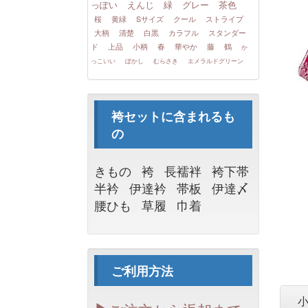
っぽい
えんじ
緑
グレー
茶色
桜
黄緑
Sサイズ
クール
ストライプ
大柄
清楚
白黒
カラフル
スタンダー
ド
上品
小柄
春
華やか
藤
鶴
か
っこいい
ぼかし
むらさき
エメラルドグリーン
袴セットに含まれるも
の
きもの
袴
長襦袢
袴下帯
半衿
伊達衿
帯板
伊達〆
腰ひも
草履
巾着
ご利用方法