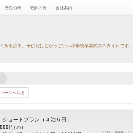
男性の袴
教師の袴
会社案内
イルを演出。子供だけどかっこいい小学校卒業式のスタイルです。..
ページへ戻る
 ショートプラン（４泊５日）
000
円(
)
JPY
試着を希望する