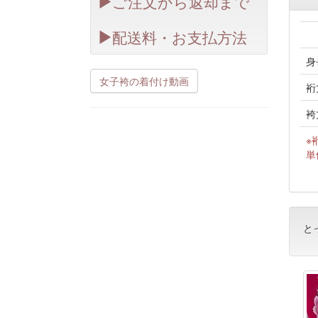
ご注文から返却まで
配送料・お支払方法
身
女子袴の着付け動画
裄
袴
※
単
と