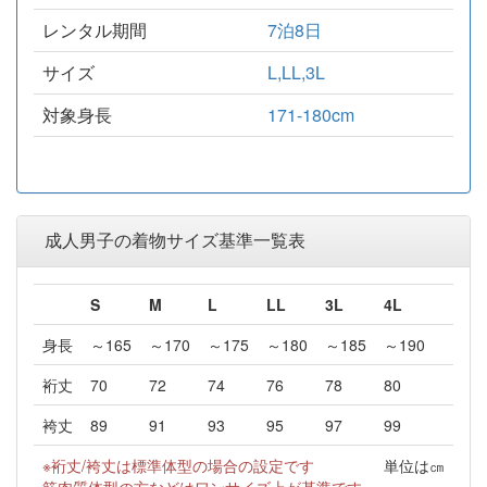
レンタル期間
7泊8日
サイズ
L,LL,3L
対象身長
171-180cm
成人男子の着物サイズ基準一覧表
S
M
L
LL
3L
4L
身長
～165
～170
～175
～180
～185
～190
裄丈
70
72
74
76
78
80
袴丈
89
91
93
95
97
99
※裄丈/袴丈は標準体型の場合の設定です
単位は㎝