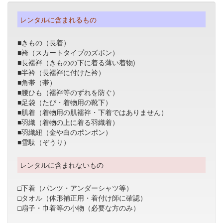
レンタルに含まれるもの
■きもの（長着）
■袴（スカートタイプのズボン）
■長襦袢（きものの下に着る薄い着物)
■半衿（長襦袢に付けた衿）
■角帯（帯）
■腰ひも（襦袢等のずれを防ぐ）
■足袋（たび・着物用の靴下）
■肌着（着物用の肌襦袢・下着ではありません）
■羽織（着物の上に着る羽織着）
■羽織紐（金や白のポンポン）
■雪駄（ぞうり）
レンタルに含まれないもの
□下着（パンツ・アンダーシャツ等）
□タオル（体形補正用・着付け師に確認）
□扇子・巾着等の小物（必要な方のみ）