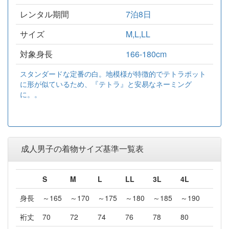
レンタル期間
7泊8日
サイズ
M,L,LL
対象身長
166-180cm
スタンダードな定番の白。地模様が特徴的でテトラポット
に形が似ているため、『テトラ』と安易なネーミング
に。。
成人男子の着物サイズ基準一覧表
S
M
L
LL
3L
4L
身長
～165
～170
～175
～180
～185
～190
裄丈
70
72
74
76
78
80