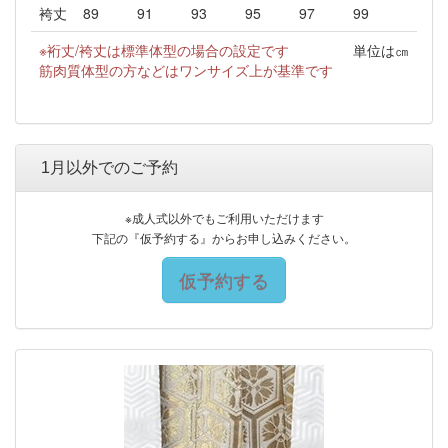
袴丈
89
91
93
95
97
99
※裄丈/袴丈は標準体型の場合の設定です
単位は㎝
筋肉質体型の方などはワンサイズ上が基準です
1月以外でのご予約
※成人式以外でもご利用いただけます
下記の『仮予約する』からお申し込みください。
仮予約する