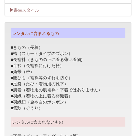
書生スタイル
レンタルに含まれるもの
■きもの（長着）
■袴（スカートタイプのズボン）
■長襦袢（きものの下に着る薄い着物)
■半衿（長襦袢に付けた衿）
■角帯（帯）
■腰ひも（襦袢等のずれを防ぐ）
■足袋（たび・着物用の靴下）
■肌着（着物用の肌襦袢・下着ではありません）
■羽織（着物の上に着る羽織着）
■羽織紐（金や白のポンポン）
■雪駄（ぞうり）
レンタルに含まれないもの
□下着（パンツ・アンダーシャツ等）