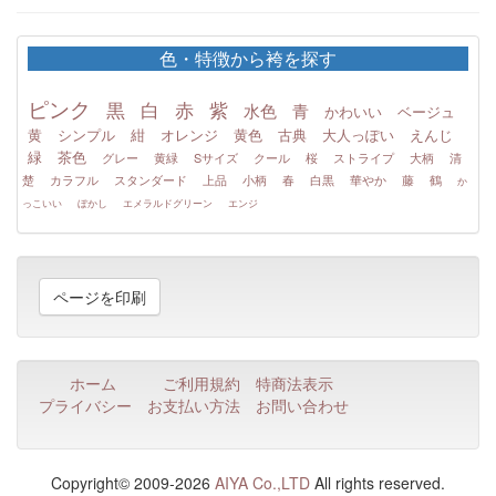
色・特徴から袴を探す
ピンク
黒
白
赤
紫
水色
青
かわいい
ベージュ
黄
シンプル
紺
オレンジ
黄色
古典
大人っぽい
えんじ
緑
茶色
グレー
黄緑
Sサイズ
クール
桜
ストライプ
大柄
清
楚
カラフル
スタンダード
上品
小柄
春
白黒
華やか
藤
鶴
か
っこいい
ぼかし
エメラルドグリーン
エンジ
ページを印刷
ホーム
ご利用規約
特商法表示
プライバシー
お支払い方法
お問い合わせ
Copyright© 2009-2026
AIYA Co.,LTD
All rights reserved.