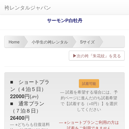
袴レンタルジャパン
サーモンP白牡丹
Home
小学生の袴レンタル
Sサイズ
次の袴『朱花紋』を見る
■ ショートプラ
試着可能
ン（４泊５日）
試着を希望する場合には、予
22000
円(
)
JPY
約ページに進んだのち試着希望
■ 通常プラン
で【試着する（+0円）】を選択
してください
（７泊８日）
26400
円
※ショートプランご利用の方は
※どちらも往復送料
試着をご利用できません