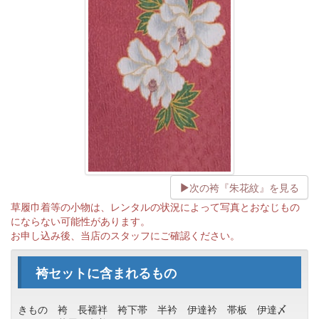
次の袴『朱花紋』を見る
草履巾着等の小物は、レンタルの状況によって写真とおなじもの
にならない可能性があります。
お申し込み後、当店のスタッフにご確認ください。
袴セットに含まれるもの
きもの
袴
長襦袢
袴下帯
半衿
伊達衿
帯板
伊達〆