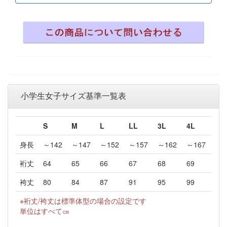
小学生女子サイズ基準一覧表
S
M
L
LL
3L
4L
身長
～142
～147
～152
～157
～162
～167
裄丈
64
65
66
67
68
69
袴丈
80
84
87
91
95
99
※裄丈/袴丈は標準体型の場合の設定です
単位はすべて㎝