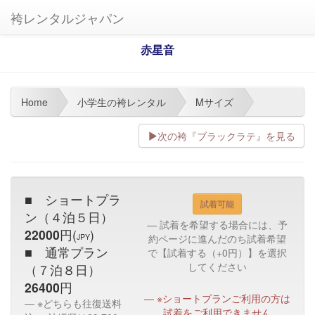
袴レンタルジャパン
赤星音
Home
小学生の袴レンタル
Mサイズ
次の袴『ブラックラテ』を見る
■ ショートプラ
試着可能
ン（４泊５日）
試着を希望する場合には、予
22000
円(
)
JPY
約ページに進んだのち試着希望
■ 通常プラン
で【試着する（+0円）】を選択
してください
（７泊８日）
26400
円
※ショートプランご利用の方は
※どちらも往復送料
試着をご利用できません