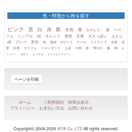
色・特徴から袴を探す
ピンク
黒
白
赤
紫
水色
青
かわいい
黄
ベー
ジュ
シンプル
紺
オレンジ
黄色
古典
大人っぽい
えんじ
緑
グレー
茶色
桜
黄緑
Sサイズ
クール
ストライプ
大柄
清
楚
白黒
カラフル
スタンダード
上品
小柄
春
華やか
藤
鶴
か
っこいい
ぼかし
むらさき
エメラルドグリーン
ページを印刷
ホーム
ご利用規約
特商法表示
プライバシー
お支払い方法
お問い合わせ
Copyright© 2009-2026
AIYA Co.,LTD
All rights reserved.