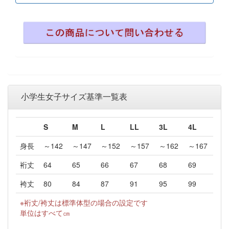
小学生女子サイズ基準一覧表
S
M
L
LL
3L
4L
身長
～142
～147
～152
～157
～162
～167
裄丈
64
65
66
67
68
69
袴丈
80
84
87
91
95
99
※裄丈/袴丈は標準体型の場合の設定です
単位はすべて㎝