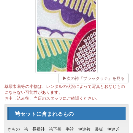
次の袴『ブラックラテ』を見る
草履巾着等の小物は、レンタルの状況によって写真とおなじもの
にならない可能性があります。
お申し込み後、当店のスタッフにご確認ください。
袴セットに含まれるもの
きもの
袴
長襦袢
袴下帯
半衿
伊達衿
帯板
伊達〆