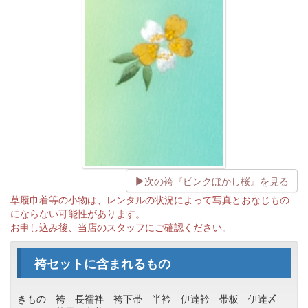
次の袴『ピンクぼかし桜』を見る
草履巾着等の小物は、レンタルの状況によって写真とおなじもの
にならない可能性があります。
お申し込み後、当店のスタッフにご確認ください。
袴セットに含まれるもの
きもの
袴
長襦袢
袴下帯
半衿
伊達衿
帯板
伊達〆