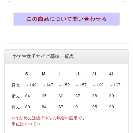
小学生女子サイズ基準一覧表
S
M
L
LL
3L
4L
身長
～142
～147
～152
～157
～162
～167
裄丈
64
65
66
67
68
69
袴丈
80
84
87
91
95
99
※裄丈/袴丈は標準体型の場合の設定です
単位はすべて㎝