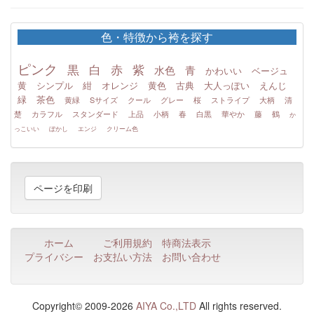
色・特徴から袴を探す
ピンク
黒
白
赤
紫
水色
青
かわいい
ベージュ
黄
シンプル
紺
オレンジ
黄色
古典
大人っぽい
えんじ
緑
茶色
黄緑
Sサイズ
クール
グレー
桜
ストライプ
大柄
清
楚
カラフル
スタンダード
上品
小柄
春
白黒
華やか
藤
鶴
か
っこいい
ぼかし
エンジ
クリーム色
ページを印刷
ホーム
ご利用規約
特商法表示
プライバシー
お支払い方法
お問い合わせ
Copyright© 2009-2026
AIYA Co.,LTD
All rights reserved.