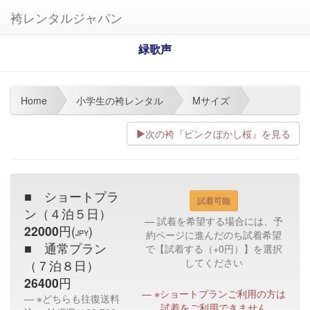
袴レンタルジャパン
緑歌声
Home
小学生の袴レンタル
Mサイズ
次の袴『ピンクぼかし桜』を見る
■ ショートプラ
試着可能
ン（４泊５日）
試着を希望する場合には、予
22000
円(
)
JPY
約ページに進んだのち試着希望
■ 通常プラン
で【試着する（+0円）】を選択
してください
（７泊８日）
26400
円
※ショートプランご利用の方は
※どちらも往復送料
試着をご利用できません