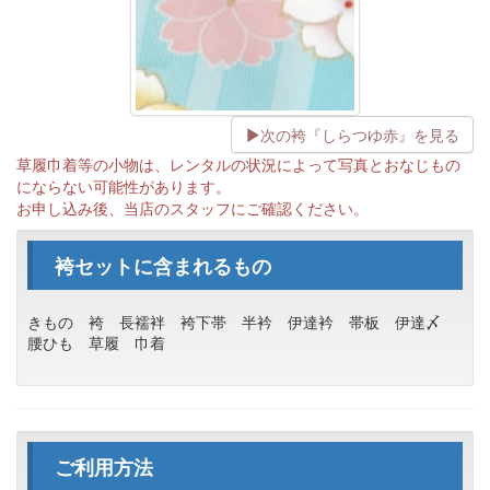
次の袴『しらつゆ赤』を見る
草履巾着等の小物は、レンタルの状況によって写真とおなじもの
にならない可能性があります。
お申し込み後、当店のスタッフにご確認ください。
袴セットに含まれるもの
きもの
袴
長襦袢
袴下帯
半衿
伊達衿
帯板
伊達〆
腰ひも
草履
巾着
ご利用方法