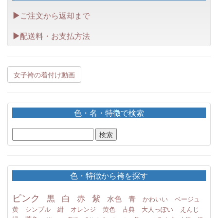
ご注文から返却まで
配送料・お支払方法
女子袴の着付け動画
色・名・特徴で検索
色・特徴から袴を探す
ピンク
黒
白
赤
紫
水色
青
かわいい
ベージュ
黄
シンプル
紺
オレンジ
黄色
古典
大人っぽい
えんじ