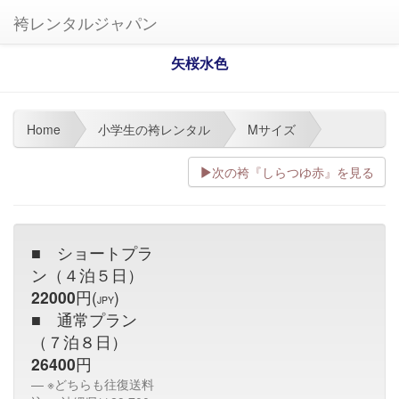
袴レンタルジャパン
矢桜水色
Home
小学生の袴レンタル
Mサイズ
次の袴『しらつゆ赤』を見る
■ ショートプラ
ン（４泊５日）
22000
円(
)
JPY
■ 通常プラン
（７泊８日）
26400
円
※どちらも往復送料