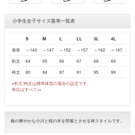
小学生女子サイズ基準一覧表
S
M
L
LL
3L
4L
身長
～142
～147
～152
～157
～162
～167
裄丈
64
65
66
67
68
69
袴丈
80
84
87
91
95
99
※裄丈/袴丈は標準体型の場合の設定です
単位はすべて㎝
春の爽やかな小川と桜の木を髣髴とさせる袴スタイルです。