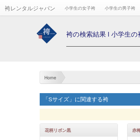
袴レンタルジャパン
小学生の女子袴
小学生の男子袴
袴の検索結果 l 小学生
Home
「Sサイズ」に関連する袴
花柄リボン黒
赤