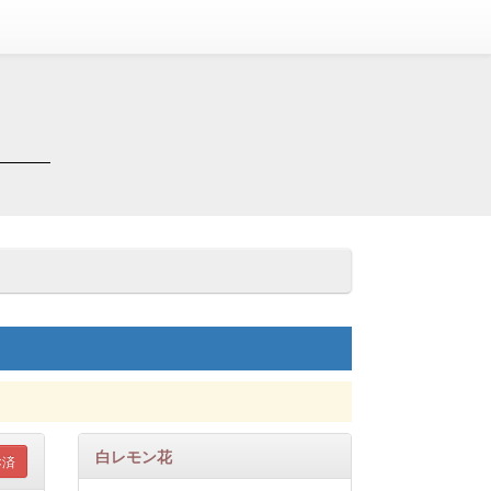
白レモン花
✖済